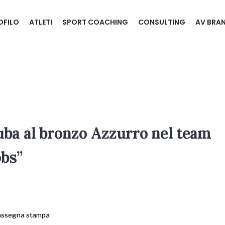
OFILO
ATLETI
SPORT COACHING
CONSULTING
AV BRA
uba al bronzo Azzurro nel team
obs”
assegna stampa