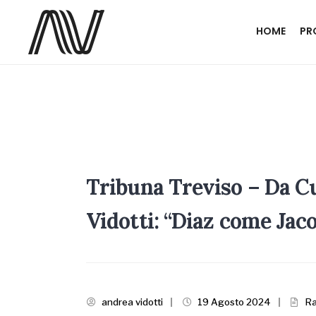
HOME
PR
Tribuna Treviso – Da C
Vidotti: “Diaz come Jac
andrea vidotti
|
19 Agosto 2024
|
R